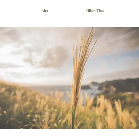
Airu
Hikari Time