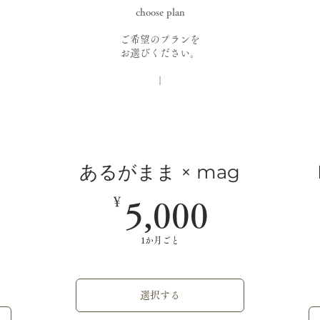
choose plan
ご希望のプランを
お選びください。
|
あるがまま × mag
￥
5,000
5,000
15,000￥
1か月ごと
選択する