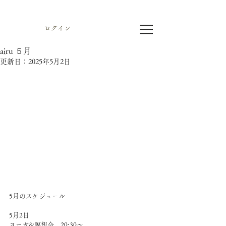
ログイン
airu ５月
更新日：
2025年5月2日
5月のスケジュール
5月2日 
ヨーガ&瞑想会　20:30〜