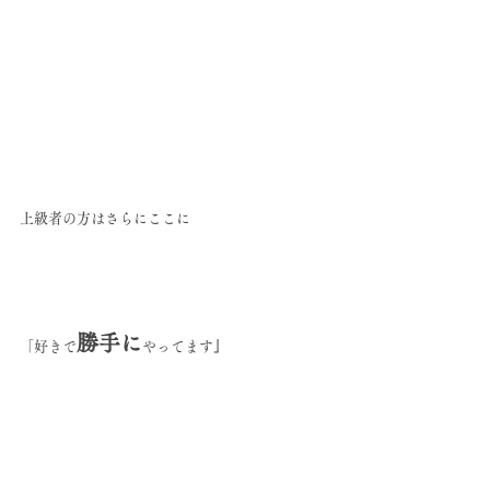
上級者の方はさらにここに
勝手に
「好きで
やってます
」