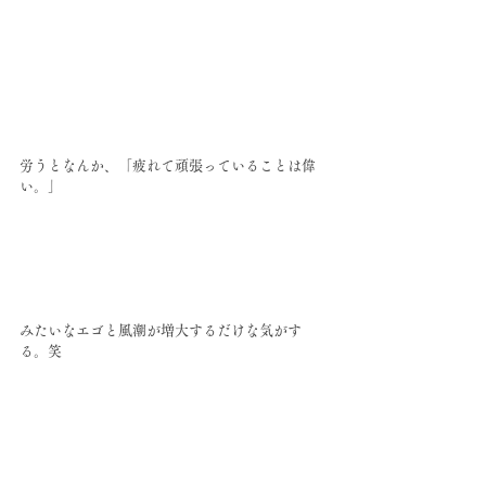
労うとなんか、「疲れて頑張っていることは偉
い。」
みたいなエゴと風潮が増大するだけな気がす
る。笑