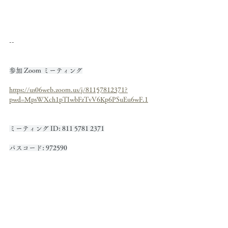
--
参加 Zoom ミーティング
https://us06web.zoom.us/j/81157812371?
pwd=MpsWXch1pTIwbFzTvV6Kp6PSuEu6wF.1
ミーティング ID: 811 5781 2371
パスコード: 972590
--
RECはこちら