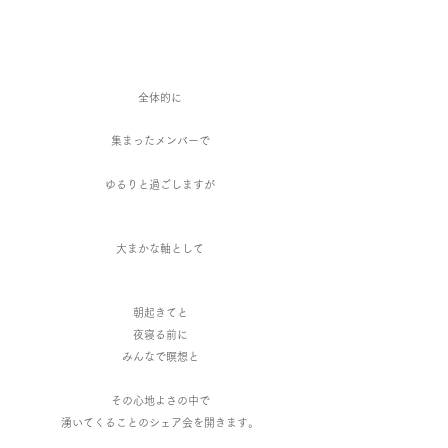
全体的に
集まったメンバーで
ゆるりと過ごしますが
大まかな軸として
朝起きてと
夜寝る前に
みんなで瞑想と
その心地よさの中で
湧いてくることのシェア会を開きます。