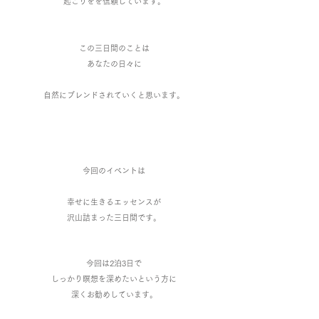
起こりをを信頼しています。
この三日間のことは
あなたの日々に
自然にブレンドされていくと思います。
今回のイベントは
幸せに生きるエッセンスが
沢山詰まった三日間です。
今回は2泊3日で
しっかり瞑想を深めたいと
いう方に
深くお勧めしています。