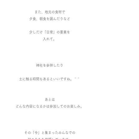
また、地元の
食材で
夕食
、朝食
を囲んだりなど
少しだけ「日常
」の要素を
入れて。
神社を参拝したり
​土に触る時間もあるといいですね。＾＾
あとは
どんな内容になるかは
参加してのお楽しみ。
その「今」と集まったみんなでの