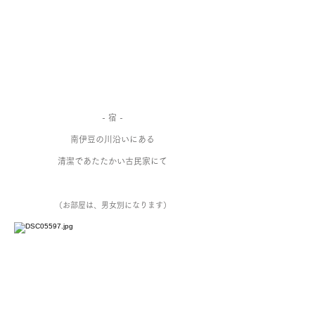
​- 宿 -
南伊豆の川沿いにある
清潔であたたかい古民家にて
​（お部屋は、男女別になります）