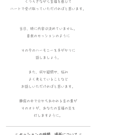
くつろぎながら至福を感じて
ハートで受け取っていただければと思います。
当日、特に内容は決めていません。
音楽のセッションのように
その今のハーモニーを手がかりに
話しましょう。
また、何か疑問や、悩み
よく考えていることなど
お話しいただければと思います。
静寂の中で分かちあわれる言の葉が
そのオトが、あなたの至福の炎を
灯しますように。
- セッションの時間、場所について -