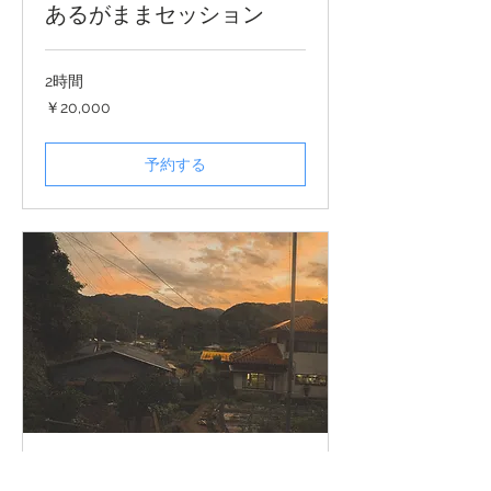
あるがままセッション
2時間
20,000
￥20,000
円
予約する
あるがままセッション