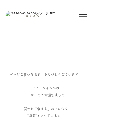
ログイン
ページご覧いただき、ありがとうございます。
ヒカリタイムでは
一対一でのお話を通して
何かを「教える」のではなく
"洞察"をシェアします。