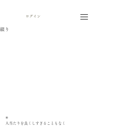
ログイン
綴り
✳︎
人当たりを良くしすぎることもなく