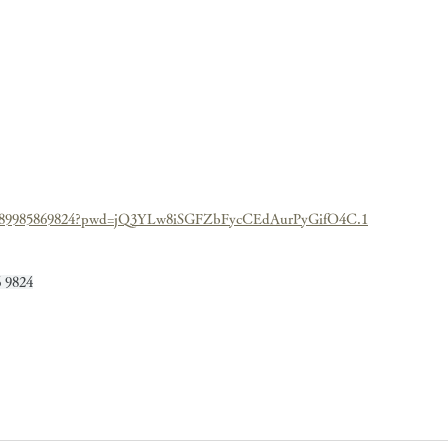
/j/89985869824?pwd=jQ3YLw8iSGFZbFycCEdAurPyGifO4C.1
9824