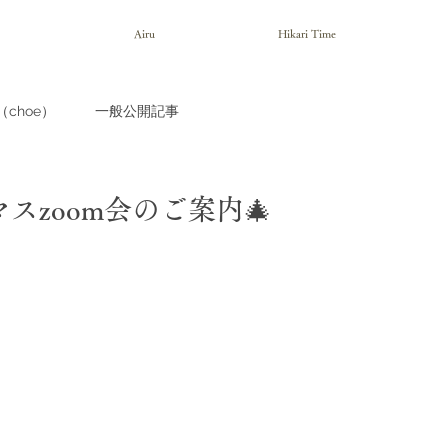
Airu
Hikari Time
choe）
一般公開記事
マスzoom会のご案内🎄