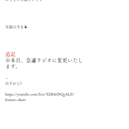
至福の今を🍵
追記
※本日、急遽ラジオに変更いたし
ます。
--
以下から⇩
https://youtube.com/live/XbB4H9QyALE?
feature=share
--