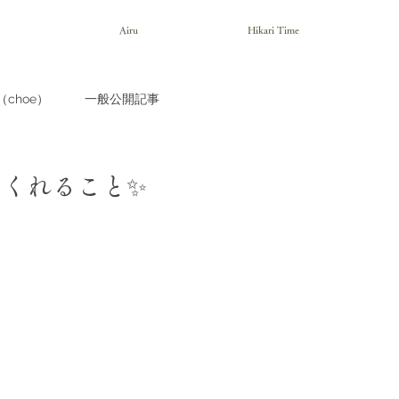
Airu
Hikari Time
choe）
一般公開記事
くれること✨