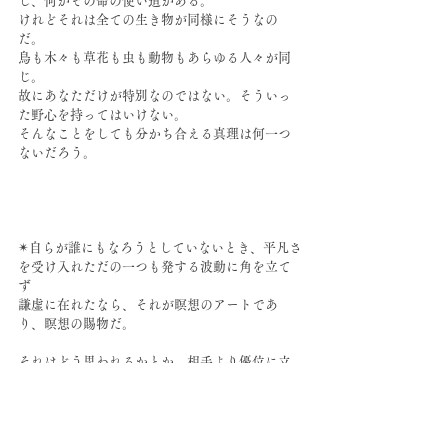
し、何かその命の使い道がある。
けれどそれは全ての生き物が同様にそうなの
だ。
鳥も木々も草花も虫も動物もあらゆる人々が同
じ。
故にあなただけが特別なのではない。そういっ
た野心を持ってはいけない。
そんなことをしても分かち合える真理は何一つ
ないだろう。
✴︎自らが誰にもなろうとしていないとき、平凡さ
を受け入れただの一つも発する波動に角を立て
ず
謙虚に在れたなら、それが瞑想のアートであ
り、瞑想の賜物だ。
それはどう思われるかとか、相手より優位に立
とうとか、人の態度がどうだとか。
そういうことを気にしていたら不可能だ。