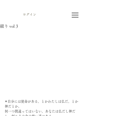
ログイン
綴り vol 3
✴︎自分には使命がある。とかわたしは仏だ。とか
神だとか。
何一つ間違ってはいない。あなたは仏だし神だ