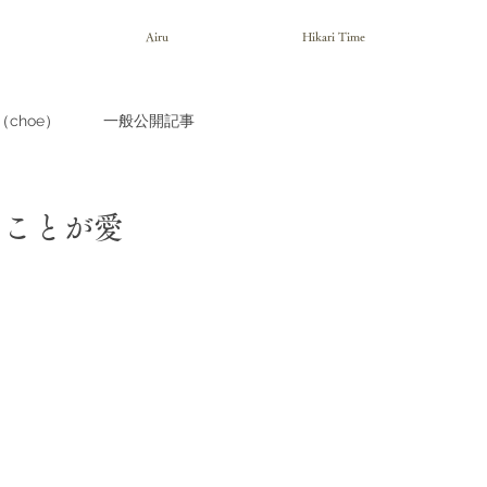
Airu
Hikari Time
choe）
一般公開記事
ることが愛