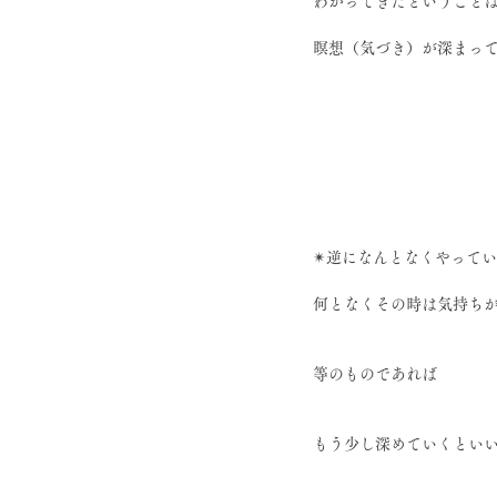
わかってきたということ
瞑想（気づき）が深まっ
✴︎逆になんとなくやって
何となくその時は気持ち
等のものであれば
もう少し深めていくとい