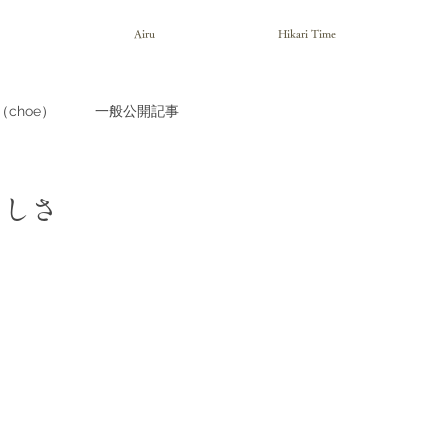
Airu
Hikari Time
choe）
一般公開記事
らしさ