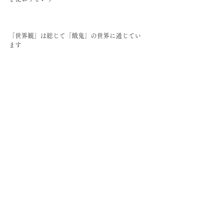
「世界観」は総じて「餓鬼」の世界に通じてい
ます
お金が入ってくる方法〜
記事の続きは…
hikarinouta.com を定期購読してお読みくだ
さい。