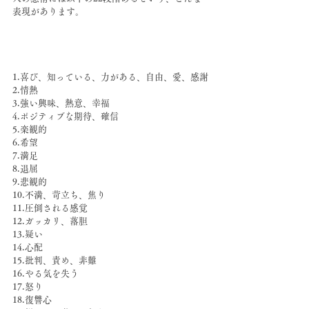
表現があります。
1.喜び、知っている、力がある、自由、愛、感謝
2.情熱
3.強い興味、熱意、幸福
4.ポジティブな期待、確信
5.楽観的
6.希望
7.満足
8.退屈
9.悲観的
10.不満、苛立ち、焦り
11.圧倒される感覚
12.ガッカリ、落胆
13.疑い
14.心配
15.批判、責め、非難
16.やる気を失う
17.怒り
18.復讐心