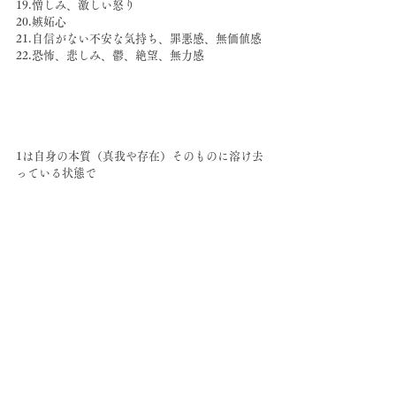
19.憎しみ、激しい怒り
20.嫉妬心
21.自信がない不安な気持ち、罪悪感、無価値感
22.恐怖、悲しみ、鬱、絶望、無力感
1は自身の本質（真我や存在）そのものに溶け去
っている状態で
2~7はそれに近い思考や想念（自我）
8以降からは、つながりが途絶えるということは
ないけれど
本質と遠い想念にいるときの状態