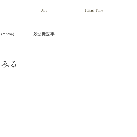
Airu
Hikari Time
choe）
一般公開記事
でみる