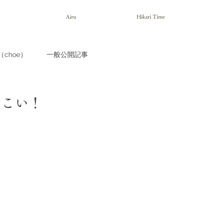
Airu
Hikari Time
choe）
一般公開記事
っこい！