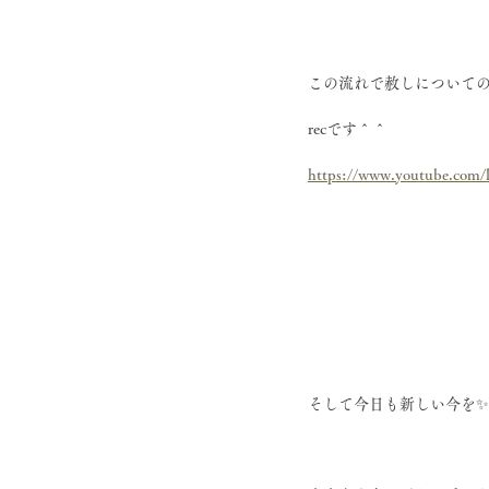
この流れで赦しについて
recです＾＾
https://www.youtube.co
そして今日も新しい今を✨