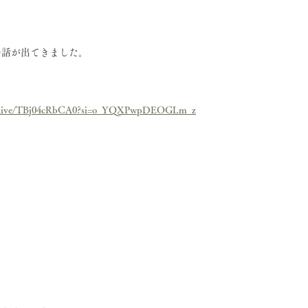
の話が出てきました。
m/live/TBj04cRbCA0?si=o_YQXPwpDEOGLm_z